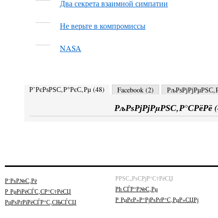
Два секрета взаимной симпатии
Не верьте в компромиссы
NASA
Р’РєРѕРЅС‚Р°РєС‚Рµ (
48
)
Facebook (
2
)
РљРѕРјРјРµРЅС‚Р
РљРѕРјРјРµРЅС‚Р°СРёРё (
РРЅС„РѕСРјР°С†РёСЏ
Р’РѕР№С‚Рё
Рћ СЃР°Р№С‚Рµ
Р РµРіРёСЃС‚СР°С†РёСЏ
Р РµРєР»Р°РјРѕРґР°С‚РµР»СЏРј
РџРѕРґРїРёСЃР°С‚СЊСЃСЏ