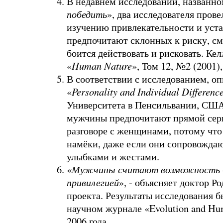
В недавнем исследовании, названно
победить
», два исследователя пров
изучению привлекательности и уст
предпочитают склонных к риску, см
боится действовать и рисковать.
Кел
«
Human Nature
», Том 12, №2 (2001),
В соответствии с исследованием, о
«
Personality and Individual Differenc
Университета в Пенсильвании, США
мужчины предпочитают прямой сер
разговоре с женщинами, потому что
намёки, даже если они сопровожд
улыбками и жестами.
«
Мужчины считают возможность 
привилегией
», - объясняет доктор Р
проекта. Результаты исследования 
научном журнале «Evolution and Hu
2006 года.