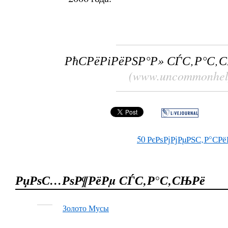
РћСРёРіРёРЅР°Р» СЃС‚Р°С‚
(www.uncommonhel
50
РєРѕРјРјРµРЅС‚Р°СРё
РџРѕС…РѕР¶РёРµ СЃС‚Р°С‚СЊРё
Золото Мусы