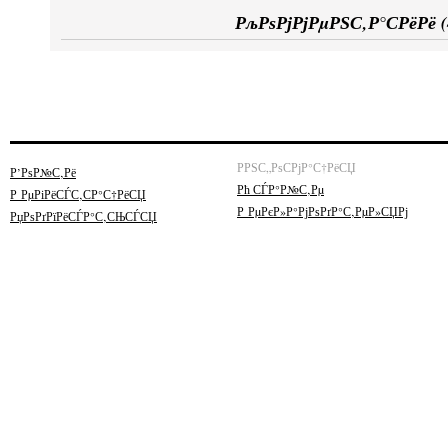
РљРѕРјРјРµРЅС‚Р°СРёРё (
РРЅС„РѕСРјР°С†РёСЏ
Р’РѕР№С‚Рё
Рћ СЃР°Р№С‚Рµ
Р РµРіРёСЃС‚СР°С†РёСЏ
Р РµРєР»Р°РјРѕРґР°С‚РµР»СЏРј
РџРѕРґРїРёСЃР°С‚СЊСЃСЏ