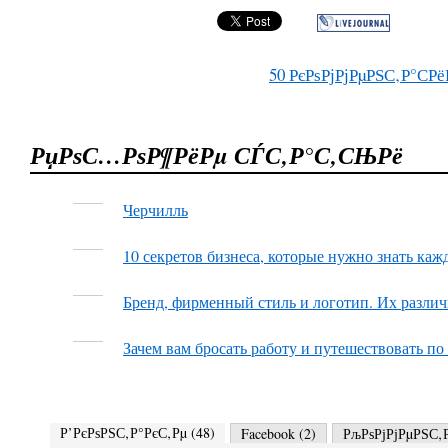
50
РєРѕРјРјРµРЅС‚Р°СРё
РџРѕС…РѕР¶РёРµ СЃС‚Р°С‚СЊРё
Черчилль
10 секретов бизнеса, которые нужно знать ка
Бренд, фирменный стиль и логотип. Их различ
Зачем вам бросать работу и путешествовать по
Р’РєРѕРЅС‚Р°РєС‚Рµ (
48
)
Facebook (
2
)
РљРѕРјРјРµРЅС‚Р