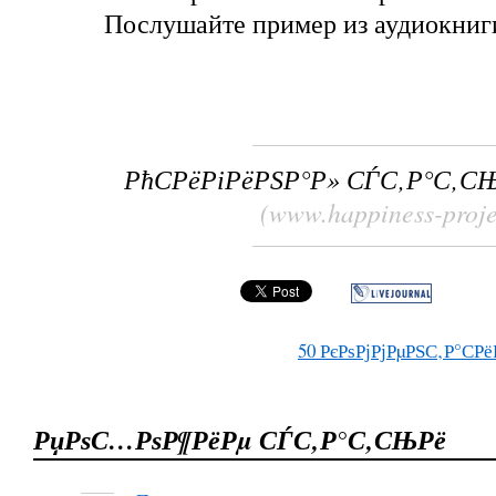
Послушайте пример из аудиокниги
РћСРёРіРёРЅР°Р» СЃС‚Р°С‚С
(www.happiness-proje
50
РєРѕРјРјРµРЅС‚Р°СРё
РџРѕС…РѕР¶РёРµ СЃС‚Р°С‚СЊРё