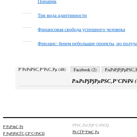
Пинарик
Три вида адаптивности
Финансовая свобода успешного человека
Фриланс: берем небольшие проекты, но получ
Р’РєРѕРЅС‚Р°РєС‚Рµ (
48
)
Facebook (
2
)
РљРѕРјРјРµРЅС‚Р
РљРѕРјРјРµРЅС‚Р°СРёРё (
РРЅС„РѕСРјР°С†РёСЏ
Р’РѕР№С‚Рё
Рћ СЃР°Р№С‚Рµ
Р РµРіРёСЃС‚СР°С†РёСЏ