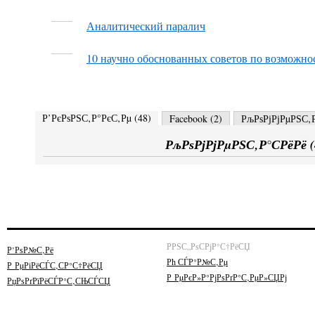
Аналитический паралич
10 научно обоснованных советов по возможно
Р’РєРѕРЅС‚Р°РєС‚Рµ (
48
)
Facebook (
2
)
РљРѕРјРјРµРЅС‚Р
РљРѕРјРјРµРЅС‚Р°СРёРё (
РРЅС„РѕСРјР°С†РёСЏ
Р’РѕР№С‚Рё
Рћ СЃР°Р№С‚Рµ
Р РµРіРёСЃС‚СР°С†РёСЏ
Р РµРєР»Р°РјРѕРґР°С‚РµР»СЏРј
РџРѕРґРїРёСЃР°С‚СЊСЃСЏ