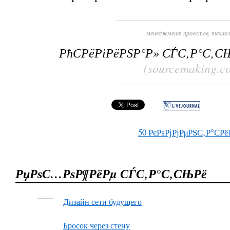
менеджмент проектов
,
технол
РћСРёРіРёРЅР°Р» СЃС‚Р°С‚С
(sourcemaking.c
50
РєРѕРјРјРµРЅС‚Р°СРё
РџРѕС…РѕР¶РёРµ СЃС‚Р°С‚СЊРё
Дизайн сети будущего
Бросок через стену