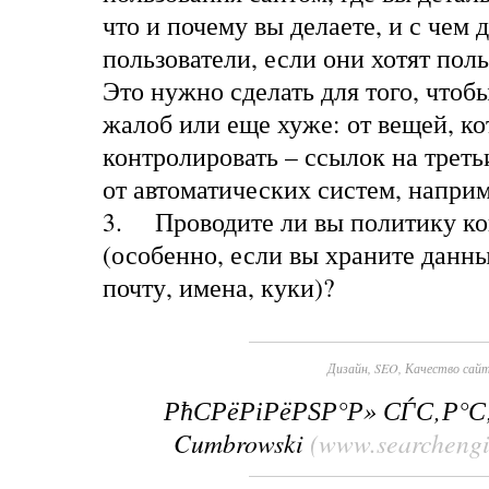
что и почему вы делаете, и с чем
пользователи, если они хотят пол
Это нужно сделать для того, чтоб
жалоб или еще хуже: от вещей, к
контролировать – ссылок на трет
от автоматических систем, наприм
3.
Проводите ли вы политику к
(особенно, если вы храните данн
почту, имена, куки)?
Дизайн
,
SEO
,
Качество сай
РћСРёРіРёРЅР°Р» СЃС‚Р°
Cumbrowski
(www.searchengi