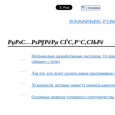
50
РєРѕРјРјРµРЅС‚Р°СРё
РџРѕС…РѕР¶РёРµ СЃС‚Р°С‚СЊРё
Неправильно разработанные логотипы: 10 при
сбивают с толку
Для тех, кто хочет создать новое программное
50 вопросов, которые помогут оценить качеств
Основные правила успешного сотрудничества 