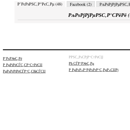
Р’РєРѕРЅС‚Р°РєС‚Рµ (
48
)
Facebook (
2
)
РљРѕРјРјРµРЅС‚Р
РљРѕРјРјРµРЅС‚Р°СРёРё (
РРЅС„РѕСРјР°С†РёСЏ
Р’РѕР№С‚Рё
Рћ СЃР°Р№С‚Рµ
Р РµРіРёСЃС‚СР°С†РёСЏ
Р РµРєР»Р°РјРѕРґР°С‚РµР»СЏРј
РџРѕРґРїРёСЃР°С‚СЊСЃСЏ