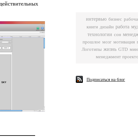
 действительных
интервью
бизнес
рабоча
работа
му
книги
дизайн
технологии
сон
менед
мозг
прошлое
мотивация
Логотипы
жизнь
GTD
мин
менеджмент проект
Подписаться на блог