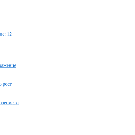
ие: 12
уважение
ь рост
ачение за