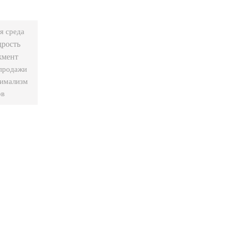
я среда
дрость
жмент
продажи
имализм
ов