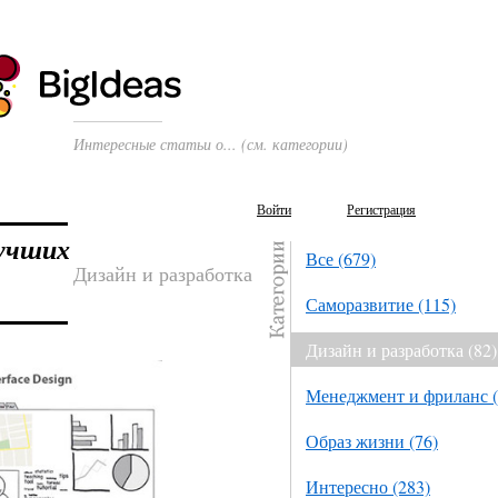
Интересные статьи о... (см. категории)
Войти
Регистрация
учших
Все (679)
Дизайн и разработка
Саморазвитие (115)
Дизайн и разработка (82)
Менеджмент и фриланс (
Образ жизни (76)
Интересно (283)