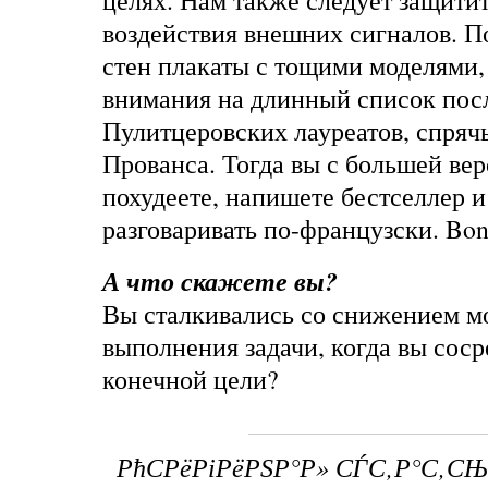
целях. Нам также следует защитит
воздействия внешних сигналов. П
стен плакаты с тощими моделями,
внимания на длинный список пос
Пулитцеровских лауреатов, спряч
Прованса. Тогда вы с большей ве
похудеете, напишете бестселлер и
разговаривать по-французски. Bon
А что скажете вы?
Вы сталкивались со снижением м
выполнения задачи, когда вы сос
конечной цели?
РћСРёРіРёРЅР°Р» СЃС‚Р°С‚С