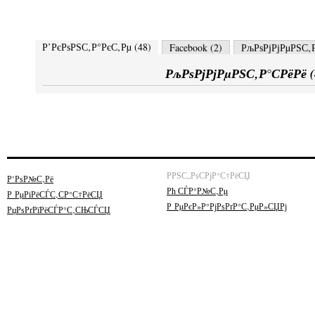
Р’РєРѕРЅС‚Р°РєС‚Рµ (
48
)
Facebook (
2
)
РљРѕРјРјРµРЅС‚Р
РљРѕРјРјРµРЅС‚Р°СРёРё (
РРЅС„РѕСРјР°С†РёСЏ
Р’РѕР№С‚Рё
Рћ СЃР°Р№С‚Рµ
Р РµРіРёСЃС‚СР°С†РёСЏ
Р РµРєР»Р°РјРѕРґР°С‚РµР»СЏРј
РџРѕРґРїРёСЃР°С‚СЊСЃСЏ