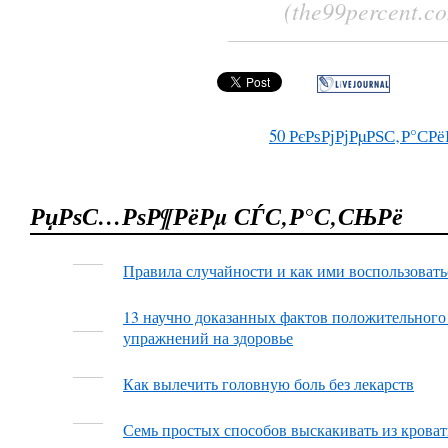
(the99percent.c
50
РєРѕРјРјРµРЅС‚Р°СРё
РџРѕС…РѕР¶РёРµ СЃС‚Р°С‚СЊРё
Правила случайности и как ими воспользовать
13 научно доказанных фактов положительного
упражнений на здоровье
Как вылечить головную боль без лекарств
Семь простых способов выскакивать из кроват