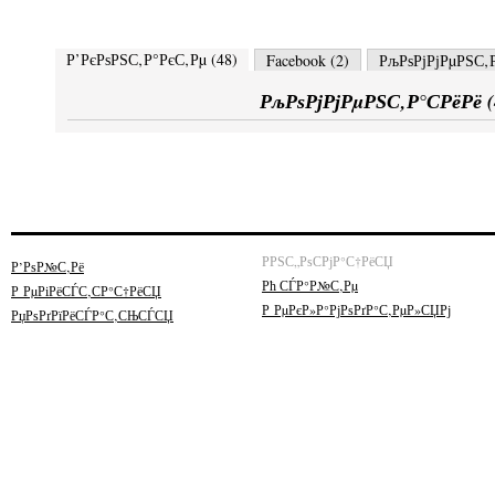
Р’РєРѕРЅС‚Р°РєС‚Рµ (
48
)
Facebook (
2
)
РљРѕРјРјРµРЅС‚Р
РљРѕРјРјРµРЅС‚Р°СРёРё (
РРЅС„РѕСРјР°С†РёСЏ
Р’РѕР№С‚Рё
Рћ СЃР°Р№С‚Рµ
Р РµРіРёСЃС‚СР°С†РёСЏ
Р РµРєР»Р°РјРѕРґР°С‚РµР»СЏРј
РџРѕРґРїРёСЃР°С‚СЊСЃСЏ