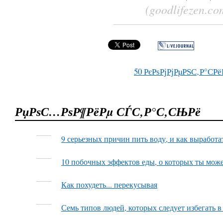
(goodlifezen.co
50
РєРѕРјРјРµРЅС‚Р°СРё
РџРѕС…РѕР¶РёРµ СЃС‚Р°С‚СЊРё
9 серьезных причин пить воду, и как выработа
10 побочных эффектов еды, о которых ты може
Как похудеть... перекусывая
Семь типов людей, которых следует избегать в