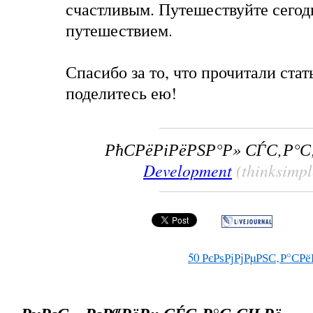
счастливым. Путешествуйте сегод
путешествием.
Спасибо за то, что прочитали ста
поделитесь ею!
РћСРёРіРёРЅР°Р» СЃС‚Р°
Development
(thinksimp
50
РєРѕРјРјРµРЅС‚Р°СРё