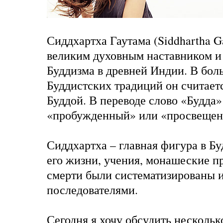
Сиддхартха Гаутама (Siddhartha 
великим духовным наставником и
Буддизма в древней Индии. В бол
Буддистских традиций он считае
Буддой. В переводе слово «Будда» 
«пробужденный» или «просвеще
Сиддхартха – главная фигура в Бу
его жизни, учения, монашеские п
смерти были систематизированы и
последователями.
Сегодня я хочу обсудить несколь