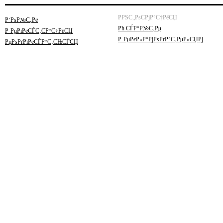
РРЅС„РѕСРјР°С†РёСЏ
Р’РѕР№С‚Рё
Рћ СЃР°Р№С‚Рµ
Р РµРіРёСЃС‚СР°С†РёСЏ
Р РµРєР»Р°РјРѕРґР°С‚РµР»СЏРј
РџРѕРґРїРёСЃР°С‚СЊСЃСЏ