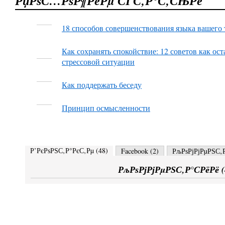
РџРѕС…РѕР¶РёРµ СЃС‚Р°С‚СЊРё
18 способов совершенствования языка вашего 
Как сохранять спокойствие: 12 советов как ос
стрессовой ситуации
Как поддержать беседу
Принцип осмысленности
Р’РєРѕРЅС‚Р°РєС‚Рµ (
48
)
Facebook (
2
)
РљРѕРјРјРµРЅС‚Р
РљРѕРјРјРµРЅС‚Р°СРёРё (