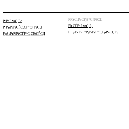
РРЅС„РѕСРјР°С†РёСЏ
Р’РѕР№С‚Рё
Рћ СЃР°Р№С‚Рµ
Р РµРіРёСЃС‚СР°С†РёСЏ
Р РµРєР»Р°РјРѕРґР°С‚РµР»СЏРј
РџРѕРґРїРёСЃР°С‚СЊСЃСЏ