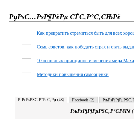
РџРѕС…РѕР¶РёРµ СЃС‚Р°С‚СЊРё
Как прекратить стремиться быть для всех хор
Семь советов, как победить страх и стать в
10 основных принципов изменения мира Мах
Методики повышения самооценки
Р’РєРѕРЅС‚Р°РєС‚Рµ (
48
)
Facebook (
2
)
РљРѕРјРјРµРЅС‚Р
РљРѕРјРјРµРЅС‚Р°СРёРё (