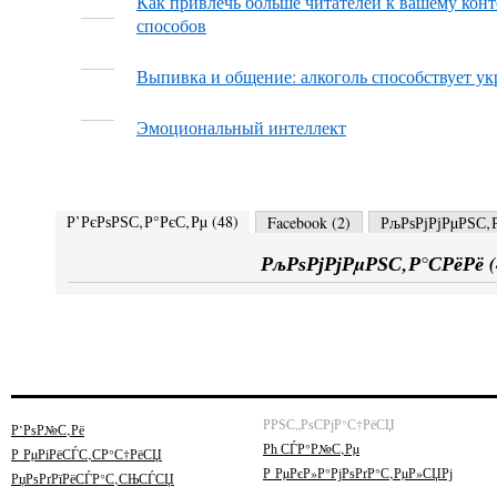
Как привлечь больше читателей к вашему конт
способов
Выпивка и общение: алкоголь способствует у
Эмоциональный интеллект
Р’РєРѕРЅС‚Р°РєС‚Рµ (
48
)
Facebook (
2
)
РљРѕРјРјРµРЅС‚Р
РљРѕРјРјРµРЅС‚Р°СРёРё (
РРЅС„РѕСРјР°С†РёСЏ
Р’РѕР№С‚Рё
Рћ СЃР°Р№С‚Рµ
Р РµРіРёСЃС‚СР°С†РёСЏ
Р РµРєР»Р°РјРѕРґР°С‚РµР»СЏРј
РџРѕРґРїРёСЃР°С‚СЊСЃСЏ