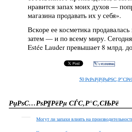
нравится запах моих духов — поп
магазина продавать их у себя».
Вскоре ее косметика продавалась 
затем — и по всему миру. Сегодн
Estée Lauder превышает 8 млрд. д
50
РєРѕРјРјРµРЅС‚Р°СРё
РџРѕС…РѕР¶РёРµ СЃС‚Р°С‚СЊРё
Могут ли запахи влиять на производительност