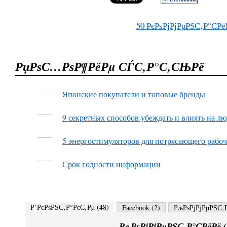
50
РєРѕРјРјРµРЅС‚Р°СРё
РџРѕС…РѕР¶РёРµ СЃС‚Р°С‚СЊРё
Японские покупатели и топовые бренды
9 секретных способов убеждать и влиять на л
5 энергостимуляторов для потрясающего рабоч
Срок годности информации
Р’РєРѕРЅС‚Р°РєС‚Рµ (
48
)
Facebook (
2
)
РљРѕРјРјРµРЅС‚Р
РљРѕРјРјРµРЅС‚Р°СРёРё (