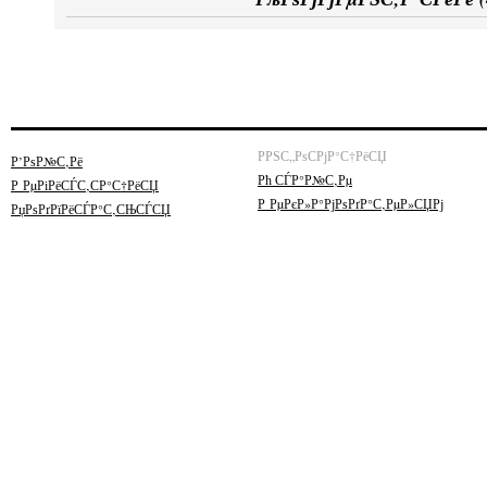
РРЅС„РѕСРјР°С†РёСЏ
Р’РѕР№С‚Рё
Рћ СЃР°Р№С‚Рµ
Р РµРіРёСЃС‚СР°С†РёСЏ
Р РµРєР»Р°РјРѕРґР°С‚РµР»СЏРј
РџРѕРґРїРёСЃР°С‚СЊСЃСЏ