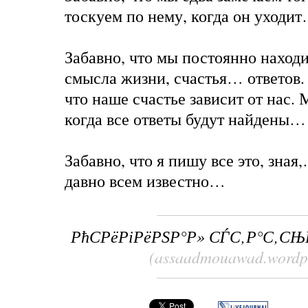
тоскуем по нему, когда он уходи
Забавно, что мы постоянно наход
смысла жизни, счастья… ответов.
что наше счастье зависит от нас.
когда все ответы будут найдены…
Забавно, что я пишу все это, зная
давно всем известно…
РћСРёРіРёРЅР°Р» СЃС‚Р°С‚СЊ
(assaadmouawad.wordp