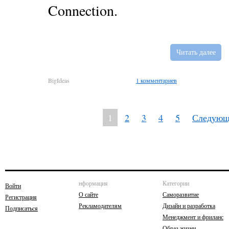
Connection.
Читать далее
BigIdeas
1 комментариев
1
2
3
4
5
Следующ
нформация
Категории
Войти
О сайте
Саморазвитие
Регистрация
Рекламодателям
Дизайн и разработка
Подписаться
Менеджмент и фриланс
Образ жизни