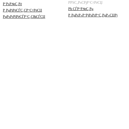
РРЅС„РѕСРјР°С†РёСЏ
Р’РѕР№С‚Рё
Рћ СЃР°Р№С‚Рµ
Р РµРіРёСЃС‚СР°С†РёСЏ
Р РµРєР»Р°РјРѕРґР°С‚РµР»СЏРј
РџРѕРґРїРёСЃР°С‚СЊСЃСЏ