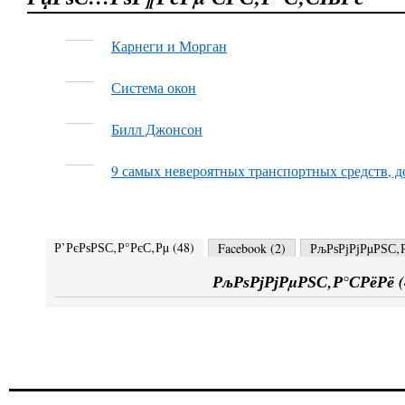
Карнеги и Морган
Система окон
Билл Джонсон
9 самых невероятных транспортных средств, 
Р’РєРѕРЅС‚Р°РєС‚Рµ (
48
)
Facebook (
2
)
РљРѕРјРјРµРЅС‚Р
РљРѕРјРјРµРЅС‚Р°СРёРё (