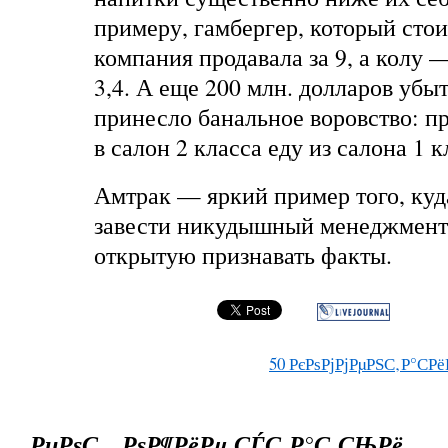
примеру, гамбергер, который стои
компания продавала за 9, а колу —
3,4. А еще 200 млн. долларов убы
принесло банальное воровство: п
в салон 2 класса еду из салона 1 к
Амтрак — яркий пример того, ку
завести никудышный менеджмент 
открытую признавать факты.
50
РєРѕРјРјРµРЅС‚Р°СРё
РџРѕС…РѕР¶РёРµ СЃС‚Р°С‚СЊРё