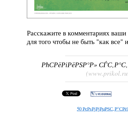
Расскажите в комментариях ваши
для того чтобы не быть "как все" 
РћСРёРіРёРЅР°Р» СЃС‚Р°С
(www.prikol.ru
50
РєРѕРјРјРµРЅС‚Р°СРё