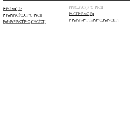
РРЅС„РѕСРјР°С†РёСЏ
Р’РѕР№С‚Рё
Рћ СЃР°Р№С‚Рµ
Р РµРіРёСЃС‚СР°С†РёСЏ
Р РµРєР»Р°РјРѕРґР°С‚РµР»СЏРј
РџРѕРґРїРёСЃР°С‚СЊСЃСЏ