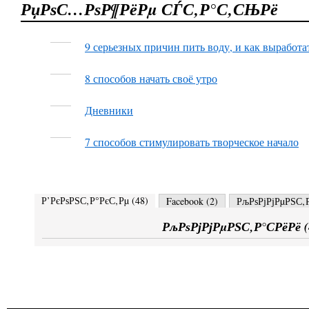
РџРѕС…РѕР¶РёРµ СЃС‚Р°С‚СЊРё
9 серьезных причин пить воду, и как выработа
8 способов начать своё утро
Дневники
7 способов стимулировать творческое начало
Р’РєРѕРЅС‚Р°РєС‚Рµ (
48
)
Facebook (
2
)
РљРѕРјРјРµРЅС‚Р
РљРѕРјРјРµРЅС‚Р°СРёРё (