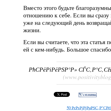
Вместо этого будьте благоразумн
отношению к себе. Если вы сразу 
уже на следующий день возвраща
жизни.
Если вы считаете, что эта статья 
ей с кем-нибудь. Большое спасибо
РћСРёРіРёРЅР°Р» СЃС‚Р°С‚С
(www.positivityblo
50
РєРѕРјРјРµРЅС‚Р°СРё