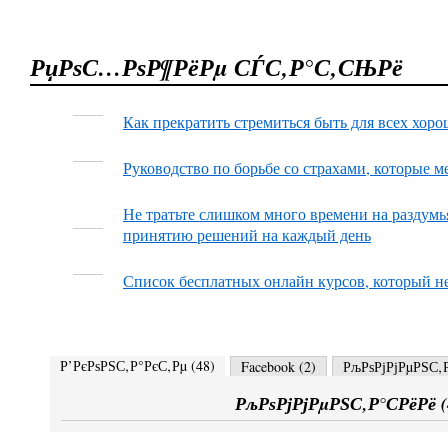
РџРѕС…РѕР¶РёРµ СЃС‚Р°С‚СЊРё
Как прекратить стремиться быть для всех хор
Руководство по борьбе со страхами, которые 
Не тратьте слишком много времени на раздумь
принятию решений на каждый день
Список бесплатных онлайн курсов, который н
Р’РєРѕРЅС‚Р°РєС‚Рµ (
48
)
Facebook (
2
)
РљРѕРјРјРµРЅС‚Р
РљРѕРјРјРµРЅС‚Р°СРёРё (