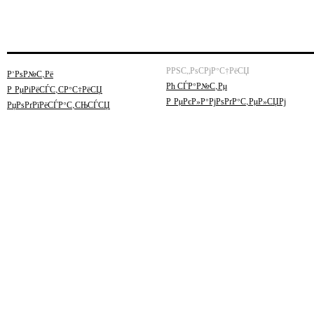
РРЅС„РѕСРјР°С†РёСЏ
Р’РѕР№С‚Рё
Рћ СЃР°Р№С‚Рµ
Р РµРіРёСЃС‚СР°С†РёСЏ
Р РµРєР»Р°РјРѕРґР°С‚РµР»СЏРј
РџРѕРґРїРёСЃР°С‚СЊСЃСЏ