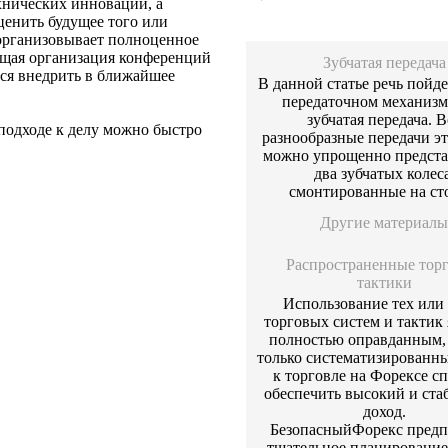
хнических инноваций, а
ценить будущее того или
 организовывает полноценное
ющая организация конференций
Зубчатая передача
тся внедрить в ближайшее
В данной статье речь пойде
передаточном механизм
зубчатая передача. В
 подходе к делу можно быстро
разнообразные передачи эт
можно упрощенно предста
два зубчатых колеса
смонтированные на ст
Другие материалы
Распространенные тор
тактики
Использование тех или
торговых систем и тактик 
полностью оправданным, 
только систематизированн
к торговле на Форексе с
обеспечить высокий и ст
доход.
БезопасныйФорекс предп
тщательное планирование