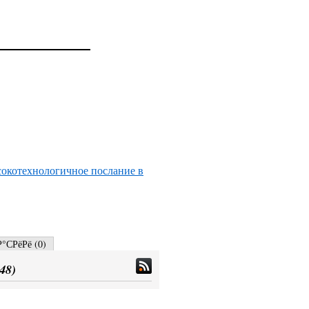
сокотехнологичное послание в
°СРёРё (
0
)
48
)