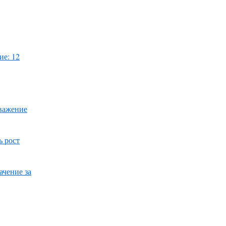
ие: 12
уважение
ь рост
ачение за