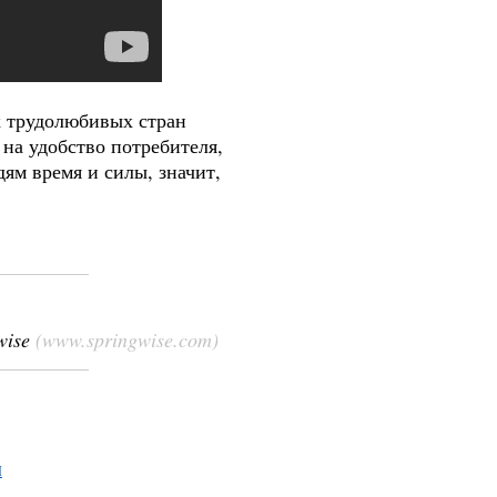
х трудолюбивых стран
на удобство потребителя,
ям время и силы, значит,
wise
(www.springwise.com)
І