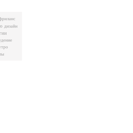
фриланс
ю
дизайн
гии
едение
утро
пы