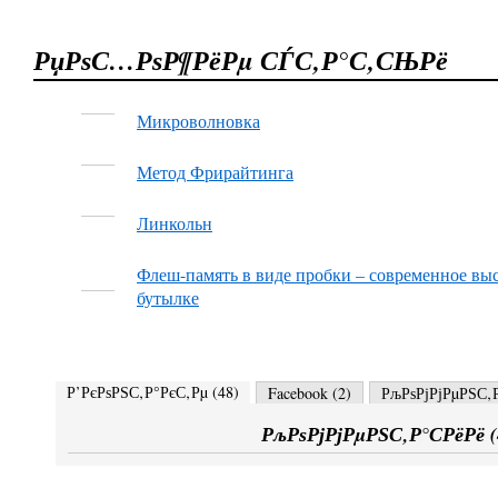
РџРѕС…РѕР¶РёРµ СЃС‚Р°С‚СЊРё
Микроволновка
Метод Фрирайтинга
Линкольн
Флеш-память в виде пробки – современное вы
бутылке
Р’РєРѕРЅС‚Р°РєС‚Рµ (
48
)
Facebook (
2
)
РљРѕРјРјРµРЅС‚Р
РљРѕРјРјРµРЅС‚Р°СРёРё (