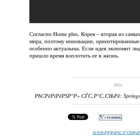
Согласно Home plus, Корея – вторая из самы
мира, поэтому инновации, ориентированные 
особенно актуальны. Если идея экономит люд
пришло время воплотить ее в жизнь.
Идеи
РћСРёРіРёРЅР°Р» СЃС‚Р°С‚СЊРё:
Spring
50
РєРѕРјРјРµРЅС‚Р°СРёРµР