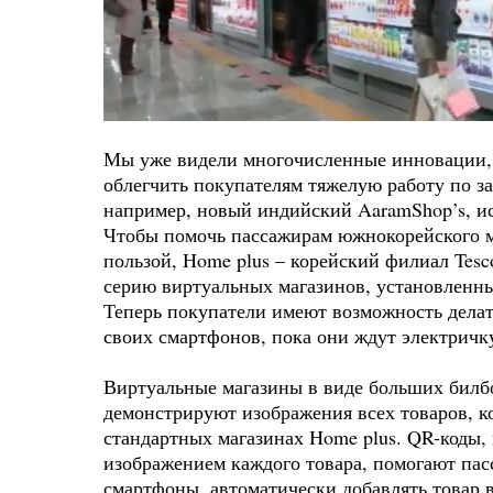
Мы уже видели многочисленные инновации, 
облегчить покупателям тяжелую работу по з
например, новый индийский
AaramShop’s
, 
Чтобы помочь пассажирам южнокорейского м
пользой,
Home plus
– корейский филиал
Tes
серию виртуальных магазинов, установленн
Теперь покупатели имеют возможность дела
своих смартфонов, пока они ждут электричк
Виртуальные магазины в виде больших билбо
демонстрируют изображения всех товаров, к
стандартных магазинах Home plus. QR-коды,
изображением каждого товара, помогают па
смартфоны, автоматически добавлять товар в