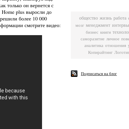
ак только он вернется с
 Home plus выросли до
решили более 10 000
работа
общество
жизнь
нформации смотрите видео:
мозг
менеджмент
интервь
бизнес
техноло
книги
саморазитие
личное
пов
аналитика
отношения
Логоти
Копирайтинг
Подписаться на блог