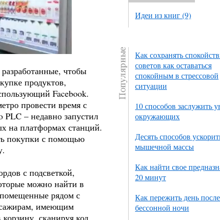
Идеи из книг (9)
Как сохранять спокойств
советов как оставаться
разработанные, чтобы
спокойным в стрессовой
акупке продуктов,
ситуации
использующий Facebook.
етро провести время с
10 способов заслужить 
co PLC
– недавно запустил
окружающих
ых на платформах станций.
Десять способов ускорит
ть покупки с помощью
мышечной массы
у.
Как найти свое предназн
рдов с подсветкой,
20 минут
оторые можно найти в
 помещенные рядом с
Как пережить день после
ссажирам, имеющим
бессонной ночи
 корзину, сканируя код.