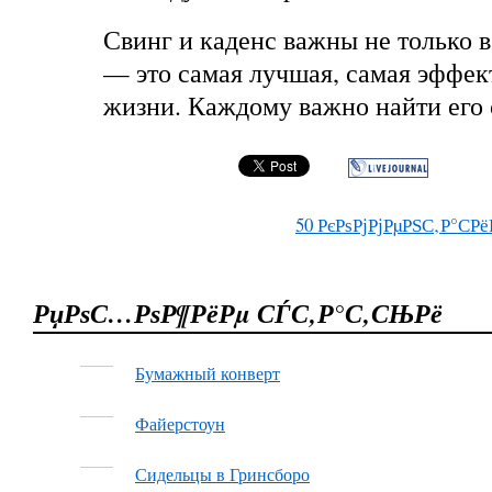
Свинг и каденс важны не только 
— это самая лучшая, самая эффек
жизни. Каждому важно найти его 
50
РєРѕРјРјРµРЅС‚Р°СРё
РџРѕС…РѕР¶РёРµ СЃС‚Р°С‚СЊРё
Бумажный конверт
Файерстоун
Сидельцы в Гринсборо