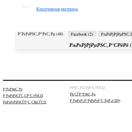
Креативная матрица
Р’РєРѕРЅС‚Р°РєС‚Рµ (
48
)
Facebook (
2
)
РљРѕРјРјРµРЅС‚Р
РљРѕРјРјРµРЅС‚Р°СРёРё (
РРЅС„РѕСРјР°С†РёСЏ
Р’РѕР№С‚Рё
Рћ СЃР°Р№С‚Рµ
Р РµРіРёСЃС‚СР°С†РёСЏ
Р РµРєР»Р°РјРѕРґР°С‚РµР»СЏРј
РџРѕРґРїРёСЃР°С‚СЊСЃСЏ