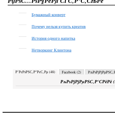
РџРѕС…РѕР¶РёРµ СЃС‚Р°С‚СЊРё
Бумажный конверт
Почему нельзя купить креатив
История одного напитка
Нетворкинг Клинтона
Р’РєРѕРЅС‚Р°РєС‚Рµ (
48
)
Facebook (
2
)
РљРѕРјРјРµРЅС‚Р
РљРѕРјРјРµРЅС‚Р°СРёРё (