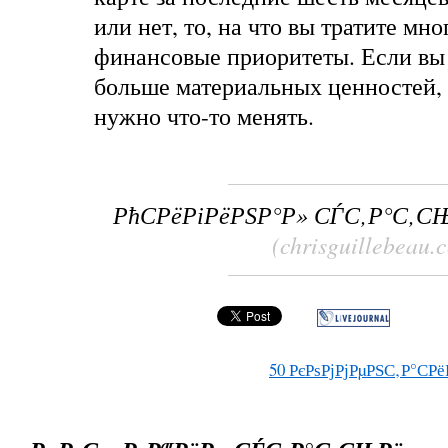
или нет, то, на что вы тратите мно
финансовые приоритеты. Если вы 
больше материальных ценностей,
нужно что-то менять.
РћСРёРіРёРЅР°Р» СЃС‚Р°С‚С
(chrisguillebeau.
50
РєРѕРјРјРµРЅС‚Р°СРё