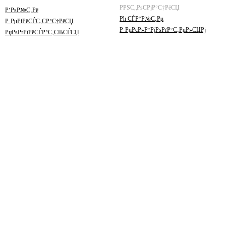
РРЅС„РѕСРјР°С†РёСЏ
Р’РѕР№С‚Рё
Рћ СЃР°Р№С‚Рµ
Р РµРіРёСЃС‚СР°С†РёСЏ
Р РµРєР»Р°РјРѕРґР°С‚РµР»СЏРј
РџРѕРґРїРёСЃР°С‚СЊСЃСЏ