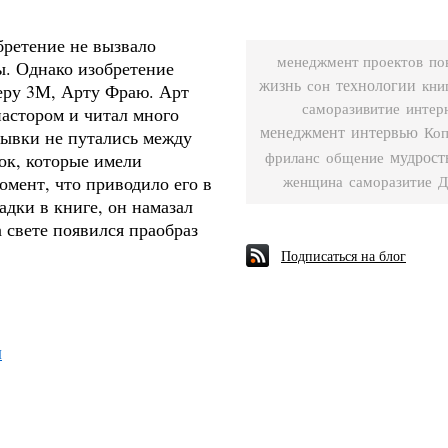
бретение не вызвало
менеджмент проектов
по
ы. Однако изобретение
жизнь
сон
технологии
кни
еру 3М, Арту Фраю. Арт
саморазивитие
интер
астором и читал много
менеджмент
интервью
рывки не путались между
Коп
ок, которые имели
мудрост
фриланс
общение
омент, что приводило его в
женщина
саморазитие
Д
адки в книге, он намазал
 свете появился праобраз
Подписаться на блог
І