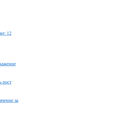
ие: 12
уважение
ь рост
ачение за