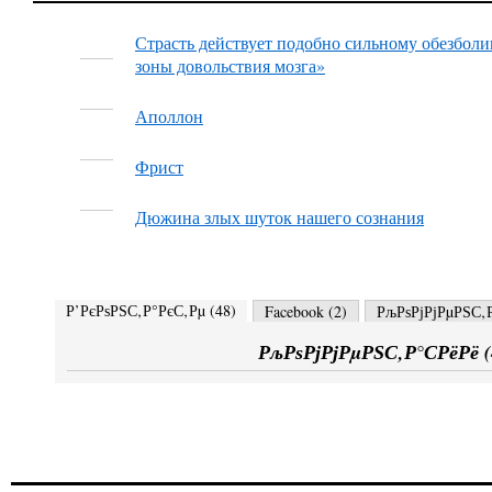
Страсть действует подобно сильному обезбол
зоны довольствия мозга»
Аполлон
Фрист
Дюжина злых шуток нашего сознания
Р’РєРѕРЅС‚Р°РєС‚Рµ (
48
)
Facebook (
2
)
РљРѕРјРјРµРЅС‚Р
РљРѕРјРјРµРЅС‚Р°СРёРё (