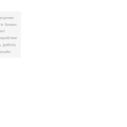
ведение
бизнес
ги
нет
ирайтинг
работа
ь
изайн