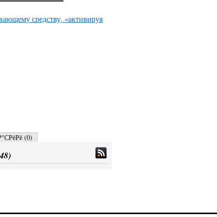
ивающему средству, «активируя
°СРёРё (
0
)
48
)