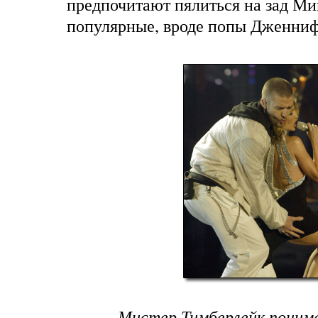
предпочитают пялиться на зад Мин
популярные, вроде попы Дженниф
Мистер Тимберлейк понима