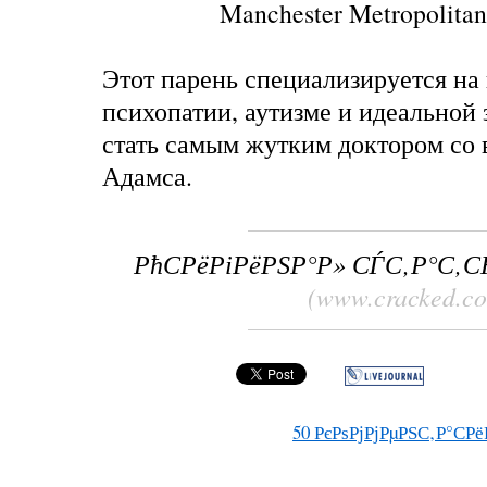
Manchester Metropolitan
Этот парень специализируется на
психопатии, аутизме и идеальной 
стать самым жутким доктором со 
Адамса.
РћСРёРіРёРЅР°Р» СЃС‚Р°С‚
(www.cracked.c
50
РєРѕРјРјРµРЅС‚Р°СРё