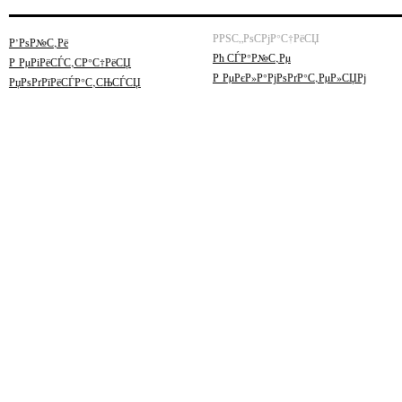
РРЅС„РѕСРјР°С†РёСЏ
Р’РѕР№С‚Рё
Рћ СЃР°Р№С‚Рµ
Р РµРіРёСЃС‚СР°С†РёСЏ
Р РµРєР»Р°РјРѕРґР°С‚РµР»СЏРј
РџРѕРґРїРёСЃР°С‚СЊСЃСЏ