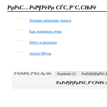
РџРѕС…РѕР¶РёРµ СЃС‚Р°С‚СЊРё
Хитрые немецкие деньги
Как пожимать руки
Гейтс и москиты
Золото Мусы
Р’РєРѕРЅС‚Р°РєС‚Рµ (
48
)
Facebook (
2
)
РљРѕРјРјРµРЅС‚Р
РљРѕРјРјРµРЅС‚Р°СРёРё (