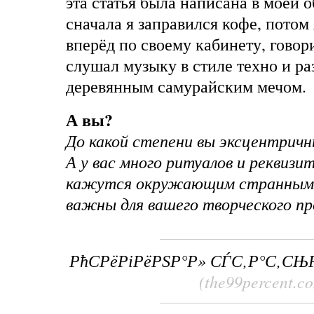
эта статья была написана в моей 
сначала я заправился кофе, потом 
вперёд по своему кабинету, говор
слушал музыку в стиле техно и р
деревянным самурайским мечом.
А вы?
До какой степени вы эксцентричн
А у вас много ритуалов и реквизи
кажутся окружающим странными,
важны для вашего творческого пр
РћСРёРіРёРЅР°Р» СЃС‚Р°С‚СЊ
(the99percent.c