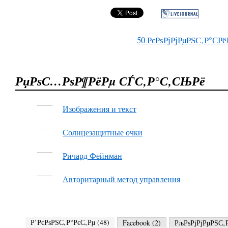
50
РєРѕРјРјРµРЅС‚Р°СРё
РџРѕС…РѕР¶РёРµ СЃС‚Р°С‚СЊРё
Изображения и текст
Солнцезащитные очки
Ричард Фейнман
Авторитарный метод управления
Р’РєРѕРЅС‚Р°РєС‚Рµ (
48
)
Facebook (
2
)
РљРѕРјРјРµРЅС‚Р