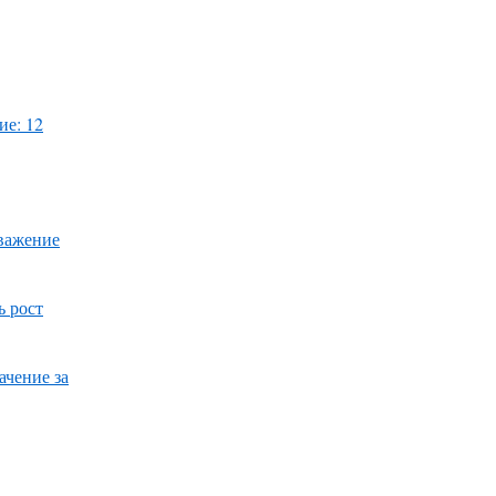
ие: 12
уважение
ь рост
ачение за