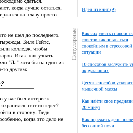
еобходимо сдаться.
ют, когда лучше остаться,
Идеи из книг (9)
держатся на плаву просто
Как сохранять спокойств
кто не шел до последнего.
советов как оставаться
тырежды. Билл Гейтс,
спокойным в стрессовой
сили колледж, чтобы
ситуации
ров. Итак, как узнать,
ли "Да" хотя бы на один из
10 способов заслужить 
м-то другим:
окружающих
у?
Десять способов ускорит
мышечной массы
о у вас был интерес к
Как найти свое предназн
сохранился этот интерес?
20 минут
тойти в сторону. Ведь
особенно, когда это дело не
Как пережить день после
бессонной ночи