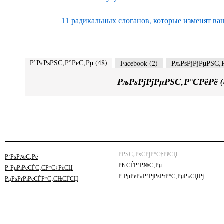
11 радикальных слоганов, которые изменят ва
Р’РєРѕРЅС‚Р°РєС‚Рµ (
48
)
Facebook (
2
)
РљРѕРјРјРµРЅС‚Р
РљРѕРјРјРµРЅС‚Р°СРёРё (
РРЅС„РѕСРјР°С†РёСЏ
Р’РѕР№С‚Рё
Рћ СЃР°Р№С‚Рµ
Р РµРіРёСЃС‚СР°С†РёСЏ
Р РµРєР»Р°РјРѕРґР°С‚РµР»СЏРј
РџРѕРґРїРёСЃР°С‚СЊСЃСЏ