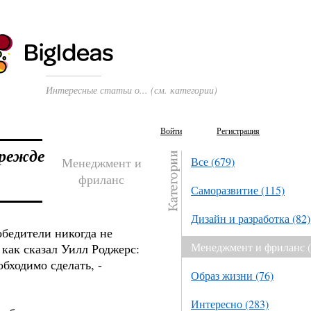
Интересные статьи о... (см. категории)
Войти
Регистрация
прежде
Менеджмент и
Все (679)
фриланс
Саморазвитие (115)
Дизайн и разработка (82)
бедители никогда не
Менеджмент и фриланс (
 как сказал Уилл Роджерс:
обходимо сделать, -
Образ жизни (76)
Интересно (283)