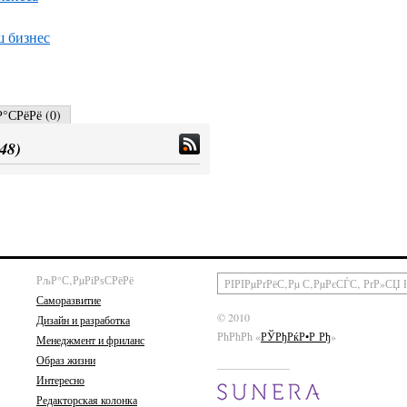
ш бизнес
°СРёРё (
0
)
48
)
РљР°С‚РµРіРѕСРёРё
Саморазвитие
© 2010
Дизайн и разработка
РћРћРћ «
РЎРђРќР•Р Рђ
»
Менеджмент и фриланс
Образ жизни
Интересно
Редакторская колонка