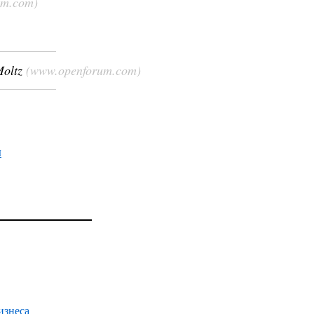
um.com)
oltz
(www.openforum.com)
І
изнеса