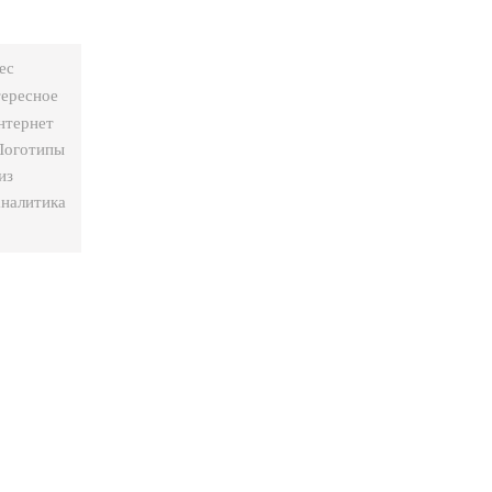
ес
тересное
нтернет
Логотипы
из
аналитика