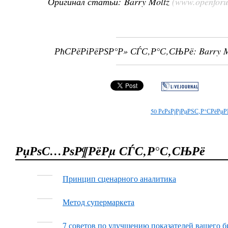
Оригинал статьи:
Barry Moltz
(www.openfor
РћСРёРіРёРЅР°Р» СЃС‚Р°С‚СЊРё:
Barry M
50
РєРѕРјРјРµРЅС‚Р°СРёРµР
РџРѕС…РѕР¶РёРµ СЃС‚Р°С‚СЊРё
Принцип сценарного аналитика
Метод супермаркета
7 советов по улучшению показателей вашего б