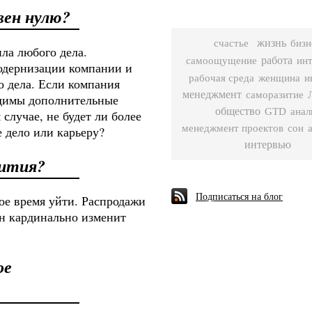
вен нулю?
жизнь
бизн
счастье
ла любого дела.
работа
самоощущение
ин
одернизации компании и
рабочая среда
женщина
и
о дела. Если компания
менеджмент
саморазитие
одимы дополнительные
общество
GTD
анал
 случае, не будет ли более
менеджмент проектов
сон
 дело или карьеру?
интервью
вития?
Подписаться на блог
мое время уйти. Распродажи
ан кардинально изменит
ое