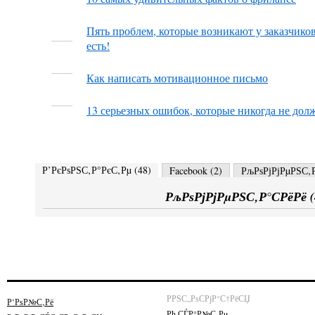
Пять проблем, которые возникают у заказчико
есть!
Как написать мотивационное письмо
13 серьезных ошибок, которые никогда не дол
Р’РєРѕРЅС‚Р°РєС‚Рµ (
48
)
Facebook (
2
)
РљРѕРјРјРµРЅС‚Р
РљРѕРјРјРµРЅС‚Р°СРёРё (
РРЅС„РѕСРјР°С†РёСЏ
Р’РѕР№С‚Рё
Рћ СЃР°Р№С‚Рµ