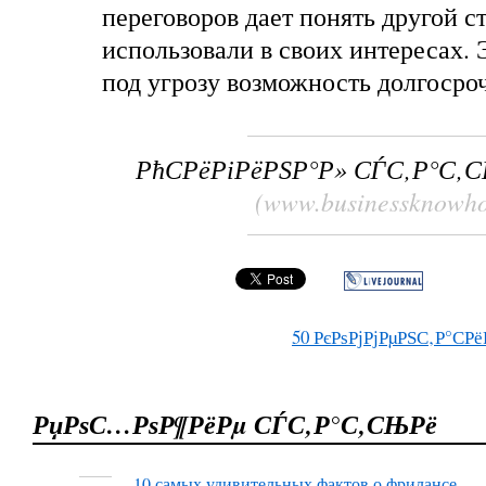
переговоров дает понять другой ст
использовали в своих интересах. 
под угрозу возможность долгоср
РћСРёРіРёРЅР°Р» СЃС‚Р°С‚
(www.businessknowh
50
РєРѕРјРјРµРЅС‚Р°СРё
РџРѕС…РѕР¶РёРµ СЃС‚Р°С‚СЊРё
10 самых удивительных фактов о фрилансе