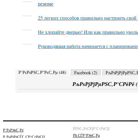
резюме
25 легких способов правильно настроить свой
Не хлопайте дверью! Или как правильно уволь
Руководящая работа начинается с планировани
Р’РєРѕРЅС‚Р°РєС‚Рµ (
48
)
Facebook (
2
)
РљРѕРјРјРµРЅС‚Р
РљРѕРјРјРµРЅС‚Р°СРёРё (
РРЅС„РѕСРјР°С†РёСЏ
Р’РѕР№С‚Рё
Рћ СЃР°Р№С‚Рµ
Р РµРіРёСЃС‚СР°С†РёСЏ