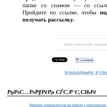
папке со спамом — со ссылк
по
Пройдите
по
ссылке
,
чтобы
получать рассылку
.
работа
,
рабочая среда
,
саморазит
50
РєРѕРјРјРµРЅС‚Р°СРё
РџРѕС…РѕР¶РёРµ СЃС‚Р°С‚СЊРё
Мнение специалистов по работе с персоналом