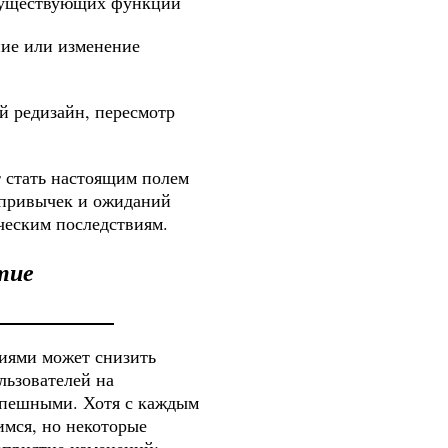
 существующих функций
ие или изменение
й редизайн, пересмотр
т стать настоящим полем
 привычек и ожиданий
ческим последствиям.
тие
ниями может снизить
льзователей на
успешными. Хотя с каждым
имся, но некоторые