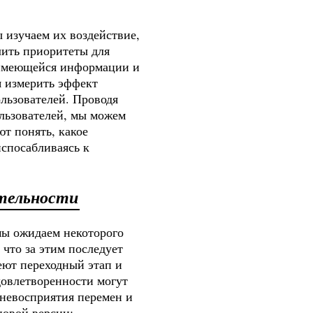
 изучаем их воздействие,
лить приоритеты для
 имеющейся информации и
я измерить эффект
льзователей. Проводя
льзователей, мы можем
т понять, какое
спосабливаясь к
ательности
мы ожидаем некоторого
что за этим последует
еют переходный этап и
довлетворенности могут
 невосприятия перемен и
новой версии: