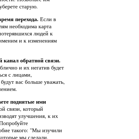
уберете старую.
время перехода.
Если в
лям необходима карта
 потерявшихся людей к
рименим и к изменениям
 канал обратной связи.
блично и их негатив будет
ься с лицами,
будут вас больше уважать,
нением.
аете поднятые ими
ой связи, который
изводят улучшения, к их
 Попробуйте
обие такого: "Мы изучили
которые мы сделали.