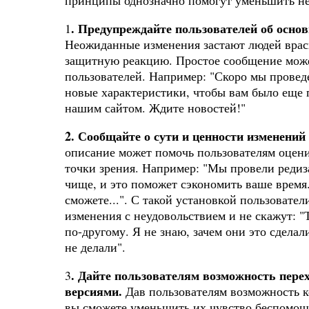
принципы однозначно помогут уменьшить не
. Предупреждайте пользователей об осно
1
Неожиданные изменения застают людей врас
защитную реакцию. Простое сообщение може
пользователей. Например: "Скоро мы провед
новые характеристики, чтобы вам было еще 
нашим сайтом. Ждите новостей!"
2. Сообщайте о сути и ценности изменений 
описание может помочь пользователям оцен
точки зрения. Например: "Мы провели редиз
чище, и это поможет сэкономить ваше время.
сможете...". С такой установкой пользовател
изменения с неудовольствием и не скажут: "
по-другому. Я не знаю, зачем они это сделал
не делали".
. Дайте пользователям возможность перех
3
версиями.
Дав пользователям возможность к
вы сможете уменьшить их чувство беспомощ