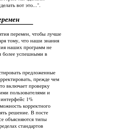
лать вот это...".
еремен
ятия перемен, чтобы лучше
аря тому, что наши знания
ния наших программ не
и более успешными в
естировать предложенные
орректировать, прежде чем
это включает проверку
ими пользователями и
й интерфейс 1%
зможность корректного
ять решение. В посте
се объясняются типы
ределах стандартов