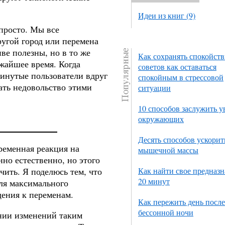
Идеи из книг (9)
просто. Мы все
ругой город или перемена
ве полезны, но в то же
Как сохранять спокойств
жайшее время. Когда
советов как оставаться
винутые пользователи вдруг
спокойным в стрессовой
ать недовольство этими
ситуации
10 способов заслужить 
окружающих
Десять способов ускорит
ременная реакция на
мышечной массы
нно естественно, но этого
чить. Я поделюсь тем, что
Как найти свое предназн
20 минут
ля максимального
ения к переменам.
Как пережить день после
бессонной ночи
нии изменений таким