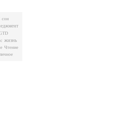
сон
неджмент
GTD
жизнь
нс
е
Чтение
личное