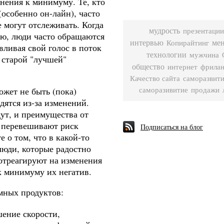
днения к минимуму. Те, кто
особенно он-лайн), часто
 могут отслеживать. Когда
мудрость
презентации
ю, люди часто обращаются
интервью
ме
Копирайтинг
вливая свой голос в поток
технологии
мужчина
 старой "лучшей"
общество
интернет
фрила
Качество сайта
саморазвити
ожет не быть (пока)
саморазивитие
продажи
дятся из-за изменений.
ут, и преимущества от
о перевешивают риск
Подписаться на блог
е о том, что в какой-то
люди, которые радостно
отреагируют на изменения
 к минимуму их негатив.
мных продуктов:
ение скорости,