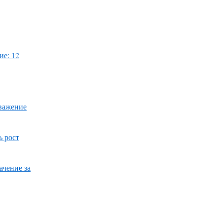
ие: 12
уважение
ь рост
ачение за