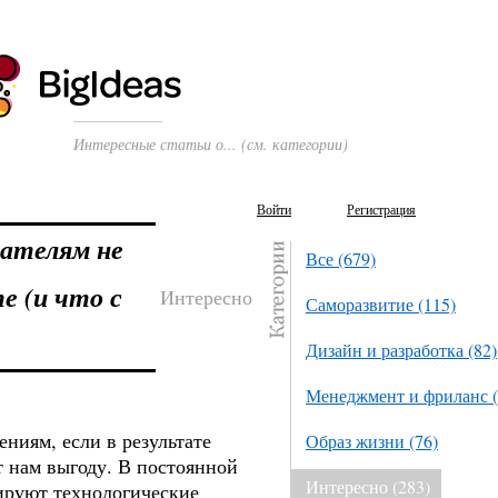
Интересные статьи о... (см. категории)
Войти
Регистрация
вателям не
Все (679)
е (и что с
Интересно
Саморазвитие (115)
Дизайн и разработка (82)
Менеджмент и фриланс (
ниям, если в результате
Образ жизни (76)
т нам выгоду. В постоянной
Интересно (283)
ируют технологические