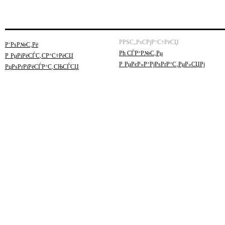
РРЅС„РѕСРјР°С†РёСЏ
Р’РѕР№С‚Рё
Рћ СЃР°Р№С‚Рµ
Р РµРіРёСЃС‚СР°С†РёСЏ
Р РµРєР»Р°РјРѕРґР°С‚РµР»СЏРј
РџРѕРґРїРёСЃР°С‚СЊСЃСЏ