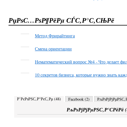
РџРѕС…РѕР¶РёРµ СЃС‚Р°С‚СЊРё
Метод Фрирайтинга
Смена ориентации
Нематематический вопрос №4 - Что делает ф
10 секретов бизнеса, которые нужно знать ка
Р’РєРѕРЅС‚Р°РєС‚Рµ (
48
)
Facebook (
2
)
РљРѕРјРјРµРЅС‚Р
РљРѕРјРјРµРЅС‚Р°СРёРё (