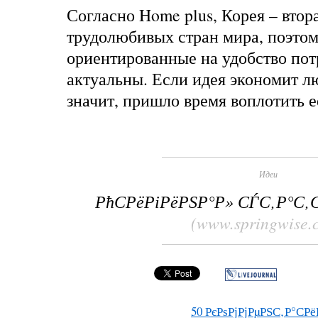
Согласно Home plus, Корея – втор
трудолюбивых стран мира, поэтом
ориентированные на удобство пот
актуальны. Если идея экономит л
значит, пришло время воплотит
Идеи
РћСРёРіРёРЅР°Р» СЃС‚Р°С
(www.springwise.
50
РєРѕРјРјРµРЅС‚Р°СРё