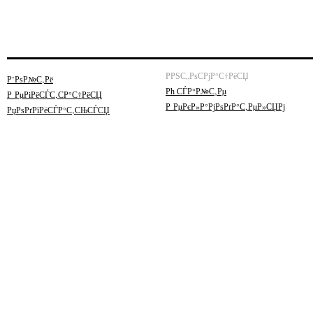
РРЅС„РѕСРјР°С†РёСЏ
Р’РѕР№С‚Рё
Рћ СЃР°Р№С‚Рµ
Р РµРіРёСЃС‚СР°С†РёСЏ
Р РµРєР»Р°РјРѕРґР°С‚РµР»СЏРј
РџРѕРґРїРёСЃР°С‚СЊСЃСЏ