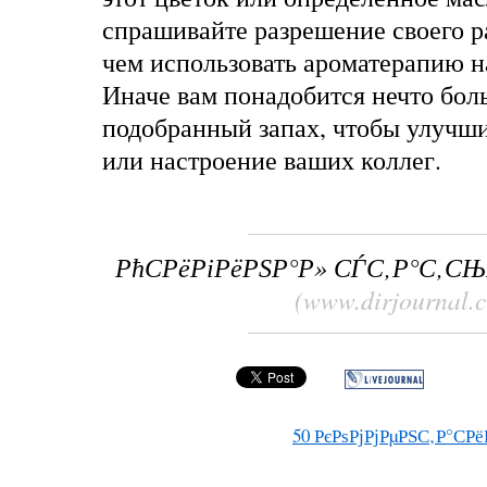
спрашивайте разрешение своего р
чем использовать ароматерапию н
Иначе вам понадобится нечто бол
подобранный запах, чтобы улучши
или настроение ваших коллег.
РћСРёРіРёРЅР°Р» СЃС‚Р°С‚СЊ
(www.dirjournal.
50
РєРѕРјРјРµРЅС‚Р°СРё