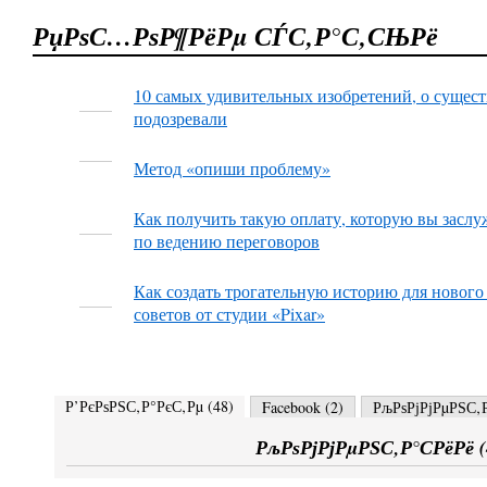
РџРѕС…РѕР¶РёРµ СЃС‚Р°С‚СЊРё
10 самых удивительных изобретений, о сущес
подозревали
Метод «опиши проблему»
Как получить такую оплату, которую вы заслуж
по ведению переговоров
Как создать трогательную историю для нового 
советов от студии «Pixar»
Р’РєРѕРЅС‚Р°РєС‚Рµ (
48
)
Facebook (
2
)
РљРѕРјРјРµРЅС‚Р
РљРѕРјРјРµРЅС‚Р°СРёРё (