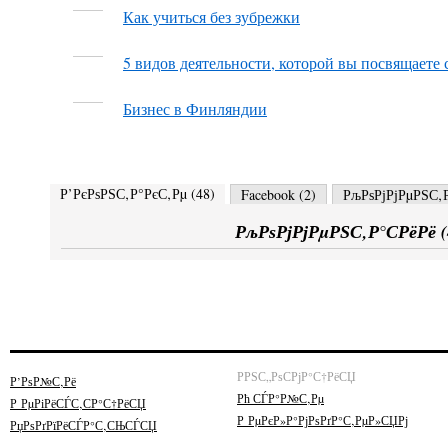
Как учиться без зубрежки
5 видов деятельности, которой вы посвящаете 
Бизнес в Финляндии
Р’РєРѕРЅС‚Р°РєС‚Рµ (
48
)
Facebook (
2
)
РљРѕРјРјРµРЅС‚Р
РљРѕРјРјРµРЅС‚Р°СРёРё (
РРЅС„РѕСРјР°С†РёСЏ
Р’РѕР№С‚Рё
Рћ СЃР°Р№С‚Рµ
Р РµРіРёСЃС‚СР°С†РёСЏ
Р РµРєР»Р°РјРѕРґР°С‚РµР»СЏРј
РџРѕРґРїРёСЃР°С‚СЊСЃСЏ