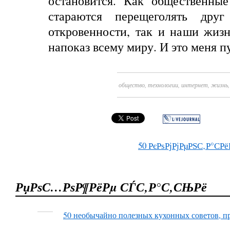
остановится
.
Как общественные
стараются перещеголять дру
откровенности, так и наши жиз
напоказ всему миру. И
это
меня
п
общество
,
технологии
,
интернет
,
жизнь
50
РєРѕРјРјРµРЅС‚Р°СРё
РџРѕС…РѕР¶РёРµ СЃС‚Р°С‚СЊРё
50 необычайно полезных кухонных советов, 